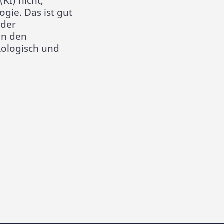
KI) nicht,
gie. Das ist gut
 der
en den
kologisch und