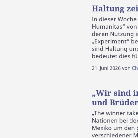
Haltung ze
In dieser Woche 
Humanitas“ von 
deren Nutzung i
„Experiment“ bei
sind Haltung und
bedeutet dies f
21. Juni 2026
von
Ch
„Wir sind i
und Brüder
„The winner take
Nationen bei de
Mexiko um den g
verschiedener M