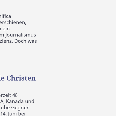
ifica
erschienen,
 ein
 Im Journalismus
izienz. Doch was
le Christen
rzeit 48
SA, Kanada und
laube Gegner
4. Juni bei