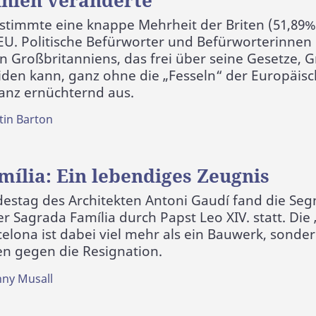
 stimmte eine knappe Mehrheit der Briten (51,89%
 EU. Politische Befürworter und Befürworterinnen 
n Großbritanniens, das frei über seine Gesetze, 
iden kann, ganz ohne die „Fesseln“ der Europäis
ilanz ernüchternd aus.
tin Barton
ília: Ein lebendiges Zeugnis
estag des Architekten Antoni Gaudí fand die Se
r Sagrada Família durch Papst Leo XIV. statt. Die
celona ist dabei viel mehr als ein Bauwerk, sonder
n gegen die Resignation.
nny Musall