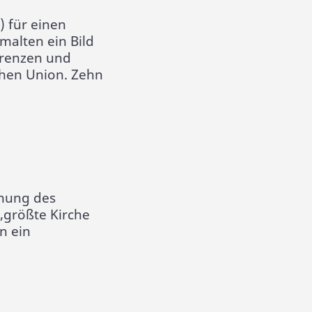
) für einen
malten ein Bild
Grenzen und
chen Union. Zehn
gnung des
 „größte Kirche
n ein