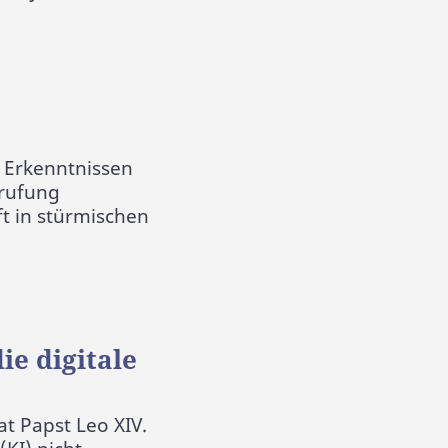
 Erkenntnissen
erufung
t in stürmischen
e digitale
t Papst Leo XIV.