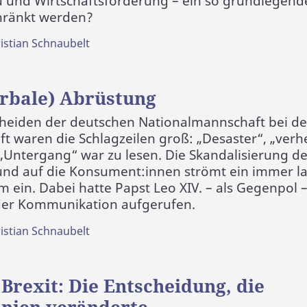
 und Wirtschaftsförderung – ein so grundlegend
hränkt werden?
istian Schnaubelt
erbale) Abrüstung
eiden der deutschen Nationalmannschaft bei der
t waren die Schlagzeilen groß: „Desaster“, „verh
„Untergang“ war zu lesen. Die Skandalisierung d
 und auf die Konsument:innen strömt ein immer l
 ein. Dabei hatte Papst Leo XIV. – als Gegenpol –
der Kommunikation aufgerufen.
istian Schnaubelt
Brexit: Die Entscheidung, die
nien veränderte