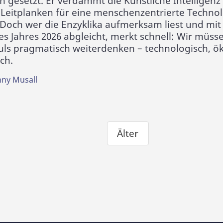
n gesetzt. Er verdammt die Künstliche Intelligenz (
Leitplanken für eine menschenzentrierte Technolo
Doch wer die Enzyklika aufmerksam liest und mit
es Jahres 2026 abgleicht, merkt schnell: Wir müss
uls pragmatisch weiterdenken – technologisch, ö
sch.
nny Musall
Älter