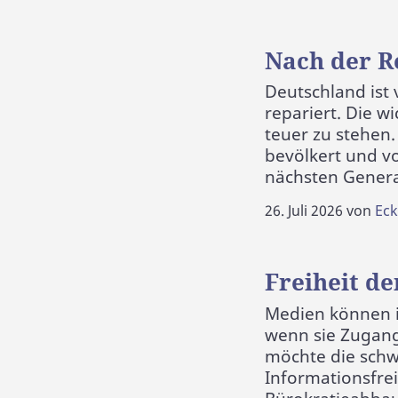
Nach der R
Deutschland ist 
repariert. Die w
teuer zu stehen
bevölkert und vo
nächsten Genera
26. Juli 2026
von
Eck
Freiheit d
Medien können ih
wenn sie Zugang
möchte die schw
Informationsfre