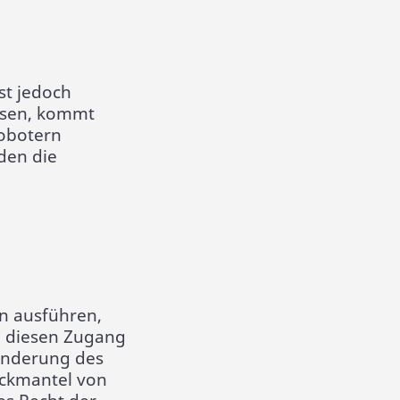
st jedoch
assen, kommt
obotern
den die
nn ausführen,
h diesen Zugang
Änderung des
eckmantel von