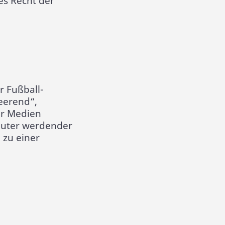
es Recht der
 Fußball-
eerend“,
er Medien
auter werdender
 zu einer