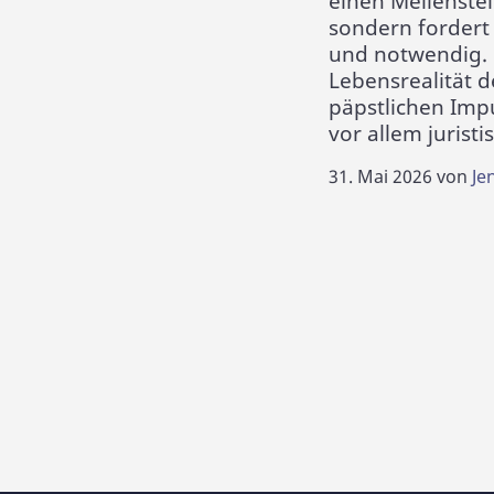
einen Meilenstei
sondern fordert 
und notwendig. 
Lebensrealität d
päpstlichen Imp
vor allem juristi
31. Mai 2026
von
Je