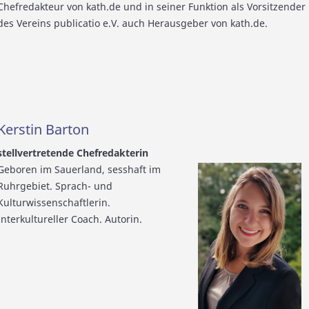
Chefredakteur von kath.de und in seiner Funktion als Vorsitzender
des Vereins publicatio e.V. auch Herausgeber von kath.de.
Kerstin Barton
stellvertretende Chefredakterin
Geboren im Sauerland, sesshaft im
Ruhrgebiet. Sprach- und
Kulturwissenschaftlerin.
Interkultureller Coach. Autorin.