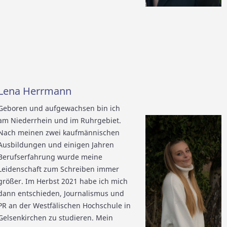
Lena Herrmann
Geboren und aufgewachsen bin ich
am Niederrhein und im Ruhrgebiet.
Nach meinen zwei kaufmännischen
Ausbildungen und einigen Jahren
Berufserfahrung wurde meine
Leidenschaft zum Schreiben immer
größer. Im Herbst 2021 habe ich mich
dann entschieden, Journalismus und
PR an der Westfälischen Hochschule in
Gelsenkirchen zu studieren. Mein