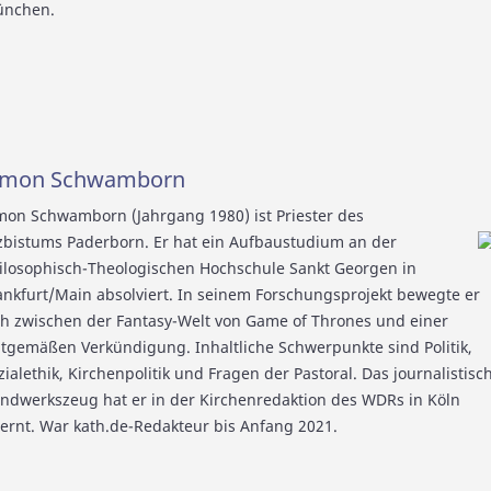
nchen.
imon Schwamborn
mon Schwamborn (Jahrgang 1980) ist Priester des
zbistums Paderborn. Er hat ein Aufbaustudium an der
ilosophisch-Theologischen Hochschule Sankt Georgen in
ankfurt/Main absolviert. In seinem Forschungsprojekt bewegte er
ch zwischen der Fantasy-Welt von Game of Thrones und einer
itgemäßen Verkündigung. Inhaltliche Schwerpunkte sind Politik,
zialethik, Kirchenpolitik und Fragen der Pastoral. Das journalistisc
ndwerkszeug hat er in der Kirchenredaktion des WDRs in Köln
lernt. War kath.de-Redakteur bis Anfang 2021.