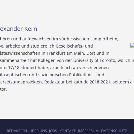
lexander Kern
boren und aufgewachsen im südhessischen Lampertheim,
be, arbeite und studiere ich Gesellschafts- und
isteswissenschaften in Frankfurt am Main. Dort und in
sammenarbeit mit Kollegen von der University of Toronto, wo ich 
nter17/18 studiert habe, arbeite ich an verschiedenen
ilosophischen und soziologischen Publikations- und
ersetzungsprojekten. Redakteur bei kath.de 2018-2021, seitdem al
tor.
REDAKTION
ÜBER UNS
JOBS
KONTAKT
IMPRESSUM
DATENSCHUTZ