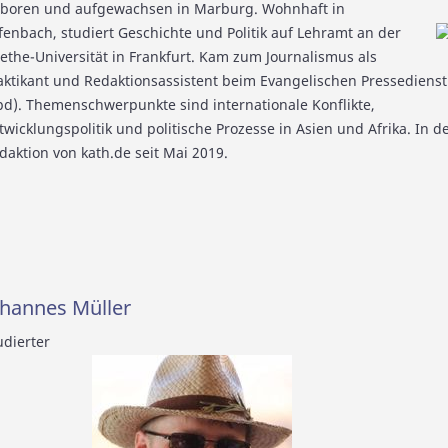
boren und aufgewachsen in Marburg. Wohnhaft in
fenbach, studiert Geschichte und Politik auf Lehramt an der
ethe-Universität in Frankfurt. Kam zum Journalismus als
aktikant und Redaktionsassistent beim Evangelischen Pressedienst
pd). Themenschwerpunkte sind internationale Konflikte,
twicklungspolitik und politische Prozesse in Asien und Afrika. In d
daktion von kath.de seit Mai 2019.
ohannes Müller
udierter