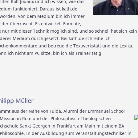
llten Rolf Jouaux und ich wissen, wie das
dium funktioniert. Daraus ist kath.de
worden. Von dem Medium bin ich immer
eder überrascht. Es entwickelt Formate,
e nur mit dieser Technik möglich sind, und so schnell hat sich kein
deres Medium durchgesetzt. Bei kath.de schreibe ich
chenkommentare und betreue die Textwerkstatt und die Lexika.
nn ich nicht am PC sitze, bin ich als Trainer tätig.
hilipp Müller
ammt aus der Nähe von Fulda. Alumni der Emmanuel School
 Mission in Rom und der Philosophisch-Theologischen
chschule Sankt Georgen in Frankfurt am Main mit einem BA
 Philosophie. In der Ausbildung zum Veranstaltungstechniker in