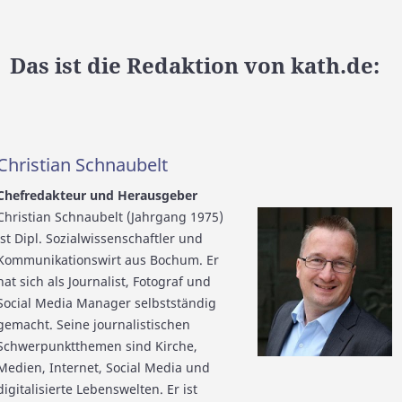
Das ist die Redaktion von kath.de:
Christian Schnaubelt
Chefredakteur und Herausgeber
Christian Schnaubelt (Jahrgang 1975)
ist Dipl. Sozialwissenschaftler und
Kommunikationswirt aus Bochum. Er
hat sich als Journalist, Fotograf und
Social Media Manager selbstständig
gemacht. Seine journalistischen
Schwerpunktthemen sind Kirche,
Medien, Internet, Social Media und
digitalisierte Lebenswelten. Er ist