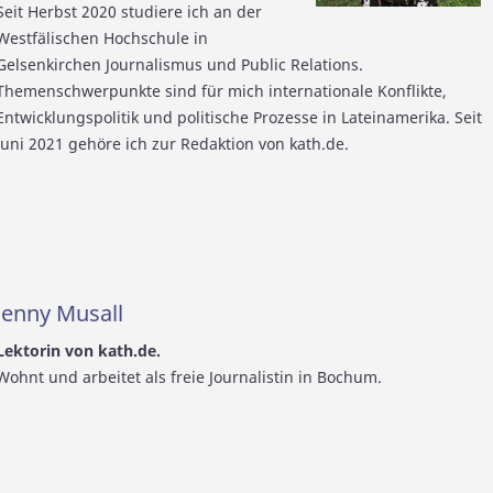
Seit Herbst 2020 studiere ich an der
Westfälischen Hochschule in
Gelsenkirchen Journalismus und Public Relations.
Themenschwerpunkte sind für mich internationale Konflikte,
Entwicklungspolitik und politische Prozesse in Lateinamerika. Seit
Juni 2021 gehöre ich zur Redaktion von kath.de.
Jenny Musall
Lektorin von kath.de.
Wohnt und arbeitet als freie Journalistin in Bochum.