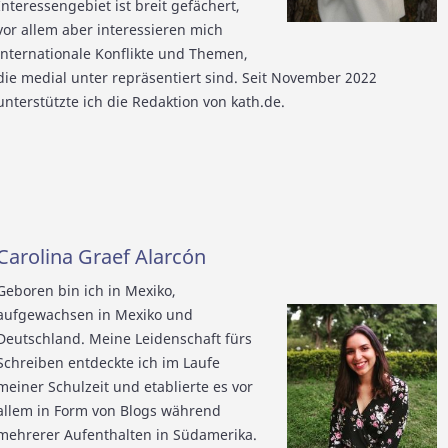
Interessengebiet ist breit gefächert,
vor allem aber interessieren mich
internationale Konflikte und Themen,
die medial unter repräsentiert sind. Seit November 2022
unterstützte ich die Redaktion von kath.de.
Carolina Graef Alarcón
Geboren bin ich in Mexiko,
aufgewachsen in Mexiko und
Deutschland. Meine Leidenschaft fürs
Schreiben entdeckte ich im Laufe
meiner Schulzeit und etablierte es vor
allem in Form von Blogs während
mehrerer Aufenthalten in Südamerika.