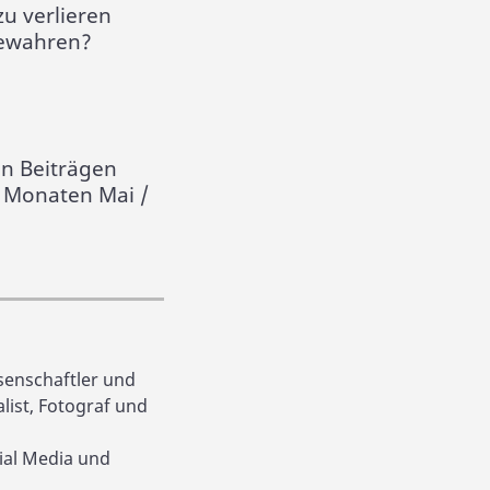
zu verlieren
 bewahren?
en Beiträgen
n Monaten Mai /
ssenschaftler und
list, Fotograf und
ial Media und