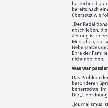
bestechend guten
bereits nach ei
übersetzt wie fol
„Der Redaktionsg
abschließen, die
Zeitung ist in e
Menschen, die si
Nebensatzes gege
Ehre der Familie
nicht abbilden.“
Was war passier
Das Problem der 
besonderen Sprac
beherrschte. Im 
Die „Unordnung“
„Journalismus ist