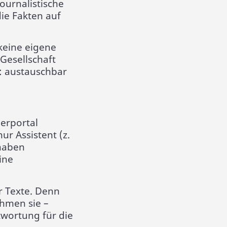
ournalistische
ie Fakten auf
 keine eigene
Gesellschaft
: austauschbar
nerportal
ur Assistent (z.
 haben
ine
r Texte. Denn
ehmen sie –
twortung für die