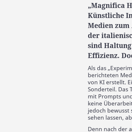
„Magnifica 
Künstliche I
Medien zum A
der italienis
sind Haltung
Effizienz. D
Als das „Experim
berichteten Med
von KI erstellt. 
Sonderteil. Das 
mit Prompts und 
keine Überarbeit
jedoch bewusst 
sehen lassen, ab
Denn nach der a