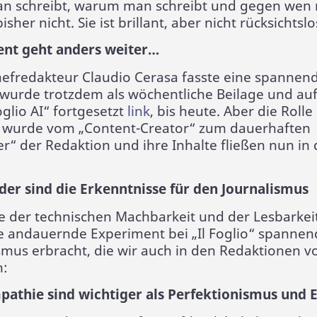
n schreibt, warum man schreibt und gegen wen 
sher nicht. Sie ist brillant, aber nicht rücksichtslos
ent geht anders weiter…
fredakteur Claudio Cerasa fasste eine spannen
wurde trotzdem als wöchentliche Beilage und auf
oglio AI“ fortgesetzt
link
, bis heute. Aber die Rolle
I wurde vom „Content-Creator“ zum dauerhaften
r“ der Redaktion und ihre Inhalte fließen nun in
er sind die Erkenntnisse für den Journalismus
e der technischen Machbarkeit und der Lesbarkei
te andauernde Experiment bei „Il Foglio“ spannen
smus erbracht, die wir auch in den Redaktionen v
n:
athie sind wichtiger als Perfektionismus und E