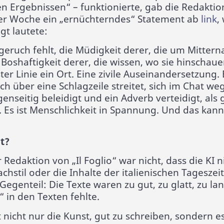
 Ergebnissen“ – funktionierte, gab die Redaktion
ner Woche ein „ernüchterndes“ Statement ab
link
,
gt lautete:
eruch fehlt, die Müdigkeit derer, die um Mittern
 Boshaftigkeit derer, die wissen, wo sie hinschau
rster Linie ein Ort. Eine zivile Auseinandersetzung
ch über eine Schlagzeile streitet, sich im Chat we
nseitig beleidigt und ein Adverb verteidigt, als 
. Es ist Menschlichkeit in Spannung. Und das kan
t?
Redaktion von „Il Foglio“ war nicht, dass die KI n
hstil oder die Inhalte der italienischen Tageszei
Gegenteil: Die Texte waren zu gut, zu glatt, zu lan
 in den Texten fehlte.
 nicht nur die Kunst, gut zu schreiben, sondern es