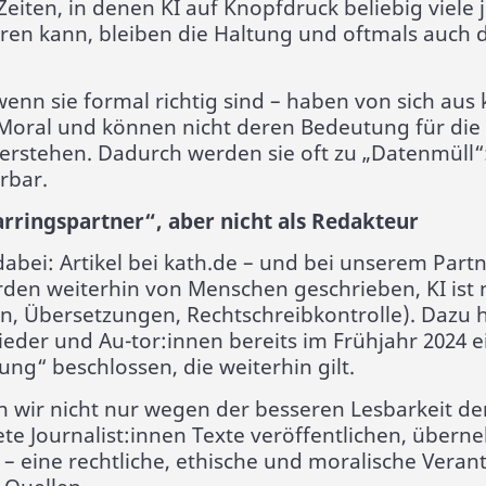
eiten, in denen KI auf Knopfdruck beliebig viele j
ren kann, bleiben die Haltung und oftmals auch d
wenn sie formal richtig sind – haben von sich aus
Moral und können nicht deren Bedeutung für die 
verstehen. Dadurch werden sie oft zu „Datenmüll“
rbar.
parringspartner“, aber nicht als Redakteur
dabei: Artikel bei kath.de – und bei unserem Part
erden weiterhin von Menschen geschrieben, KI ist n
en, Übersetzungen, Rechtschreibkontrolle). Dazu
eder und Au-tor:innen bereits im Frühjahr 2024 e
ung“ beschlossen, die weiterhin gilt.
 wir nicht nur wegen der besseren Lesbarkeit de
e Journalist:innen Texte veröffentlichen, übern
I – eine rechtliche, ethische und moralische Veran