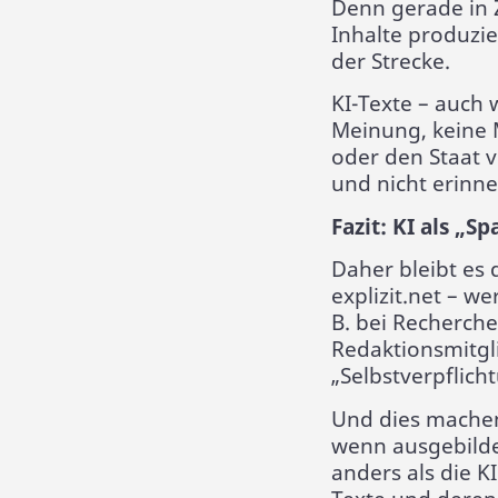
Denn gerade in Z
Inhalte produzie
der Strecke.
KI-Texte – auch 
Meinung, keine 
oder den Staat 
und nicht erinne
Fazit: KI als „S
Daher bleibt es 
explizit.net – w
B. bei Recherch
Redaktionsmitgli
„Selbstverpflicht
Und dies machen
wenn ausgebildet
anders als die K