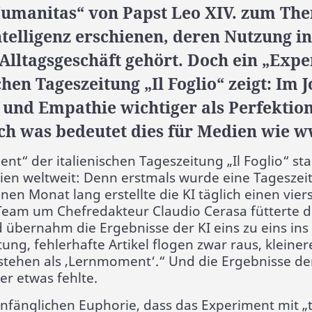
Humanitas“ von Papst Leo XIV. zum Th
ntelligenz erschienen, deren Nutzung in
lltagsgeschäft gehört. Doch ein „Expe
chen Tageszeitung „Il Foglio“ zeigt: Im
 und Empathie wichtiger als Perfektio
och was bedeutet dies für Medien wie 
ent“ der italienischen Tageszeitung „Il Foglio“ sta
ien weltweit: Denn erstmals wurde eine Tageszei
Einen Monat lang erstellte die KI täglich einen vier
Team um Chefredakteur Claudio Cerasa fütterte d
übernahm die Ergebnisse der KI eins zu eins ins B
ung, fehlerhafte Artikel flogen zwar raus, kleiner
stehen als ‚Lernmoment‘.“ Und die Ergebnisse der
er etwas fehlte.
nfänglichen Euphorie, dass das Experiment mit „t