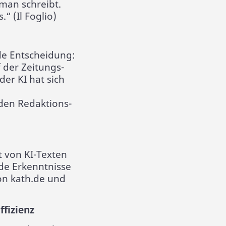
man schreibt.
.“ (Il Foglio)
de Entscheidung:
 der Zeitungs-
 der KI hat sich
 den Redaktions-
t von KI-Texten
de Erkenntnisse
on kath.de und
ffizienz