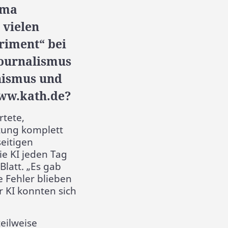
ema
 vielen
riment“ bei
 Journalismus
nismus und
www.kath.de?
rtete,
tung komplett
seitigen
ie KI jeden Tag
latt. „Es gab
e Fehler blieben
 KI konnten sich
eilweise