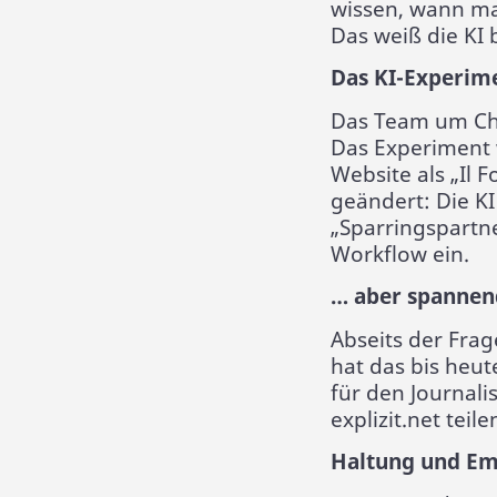
wissen, wann ma
Das weiß die KI bi
Das KI-Experim
Das Team um Che
Das Experiment 
Website als „Il F
geändert: Die K
„Sparringspartne
Workflow ein.
… aber spannend
Abseits der Frag
hat das bis heu
für den Journali
explizit.net teile
Haltung und Emp