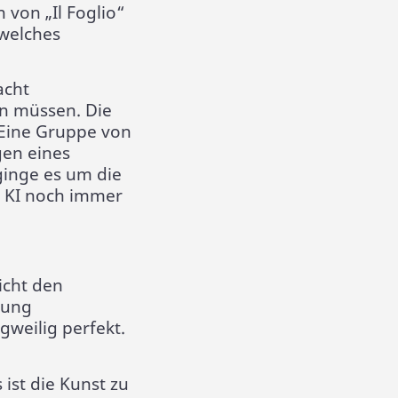
 von „Il Foglio“
 welches
acht
en müssen. Die
. Eine Gruppe von
gen eines
ginge es um die
n KI noch immer
icht den
tung
gweilig perfekt.
 ist die Kunst zu