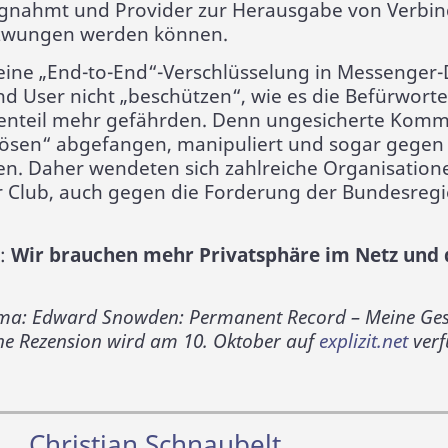
gnahmt und Provider zur Herausgabe von Verbi
zwungen werden können.
f eine „End-to-End“-Verschlüsselung in Messenger
nd User nicht „beschützen“, wie es die Befürwort
enteil mehr gefährden. Denn ungesicherte Komm
ösen“ abgefangen, manipuliert und sogar gegen 
en. Daher wendeten sich zahlreiche Organisatione
Club, auch gegen die Forderung der Bundesregi
t:
Wir brauchen mehr Privatsphäre im Netz und 
ma: Edward Snowden: Permanent Record – Meine Gesc
ine Rezension wird am 10. Oktober auf
explizit.net
verf
Christian Schnaubelt