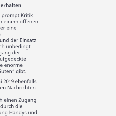
 erhalten
 prompt Kritik
in einem offenen
ber eine
e
und der Einsatz
ch unbedingt
ugang der
ufgedeckte
ne enorme
uten“ gibt.
i 2019 ebenfalls
ten Nachrichten
ch einen Zugang
durch die
dnung Handys und