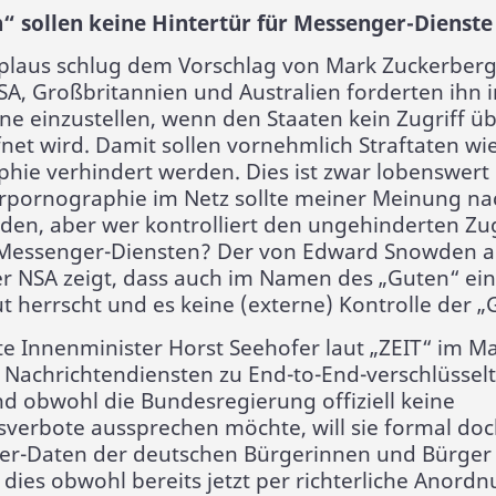
“ sollen keine Hintertür für Messenger-Dienste
plaus schlug dem Vorschlag von Mark Zuckerberg
SA, Großbritannien und Australien forderten ihn 
läne einzustellen, wenn den Staaten kein Zugriff ü
fnet wird. Damit sollen vornehmlich Straftaten wi
hie verhindert werden. Dies ist zwar lobenswert 
rpornographie im Netz sollte meiner Meinung na
den, aber wer kontrolliert den ungehinderten Z
 Messenger-Diensten? Der von Edward Snowden a
r NSA zeigt, dass auch im Namen des „Guten“ ei
herrscht und es keine (externe) Kontrolle der „G
e Innenminister Horst Seehofer laut „ZEIT“ im Ma
Nachrichtendiensten zu End-to-End-verschlüssel
d obwohl die Bundesregierung offiziell keine
sverbote aussprechen möchte, will sie formal do
er-Daten der deutschen Bürgerinnen und Bürger 
 dies obwohl bereits jetzt per richterliche Anor