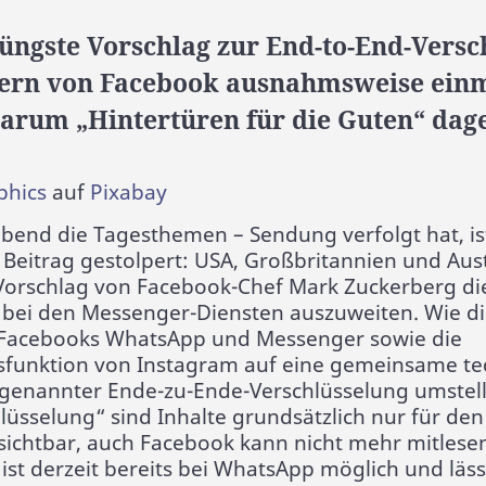
ngste Vorschlag zur End-to-End-Versc
ern von Facebook ausnahmsweise einm
rum „Hintertüren für die Guten“ dage
phics
auf
Pixabay
bend die Tagesthemen – Sendung verfolgt hat, is
 Beitrag gestolpert: USA, Großbritannien und Au
Vorschlag von Facebook-Chef Mark Zuckerberg di
 bei den Messenger-Diensten auszuweiten. Wie di
l „Facebooks WhatsApp und Messenger sowie die
funktion von Instagram auf eine gemeinsame te
ogenannter Ende-zu-Ende-Verschlüsselung umstelle
lüsselung“ sind Inhalte grundsätzlich nur für de
ichtbar, auch Facebook kann nicht mehr mitlesen
ist derzeit bereits bei WhatsApp möglich und läss