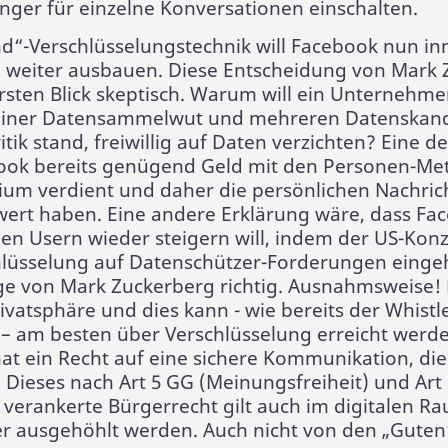
ger für einzelne Konversationen einschalten.
d“-Verschlüsselungstechnik will Facebook nun in
 weiter ausbauen. Diese Entscheidung von Mark 
rsten Blick skeptisch. Warum will ein Unternehme
seiner Datensammelwut und mehreren Datenskan
ritik stand, freiwillig auf Daten verzichten? Eine 
ook bereits genügend Geld mit den Personen-Me
um verdient und daher die persönlichen Nachric
ert haben. Eine andere Erklärung wäre, dass Fa
en Usern wieder steigern will, indem der US-Konz
hlüsselung auf Datenschützer-Forderungen eingeht
e von Mark Zuckerberg richtig. Ausnahmsweise!
ivatsphäre und dies kann - wie bereits der Whist
– am besten über Verschlüsselung erreicht werde
at ein Recht auf eine sichere Kommunikation, die
 Dieses nach Art 5 GG (Meinungsfreiheit) und Art
 verankerte Bürgerrecht gilt auch im digitalen 
ter ausgehöhlt werden. Auch nicht von den „Guten