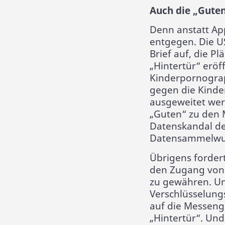
Auch die „Guten
Denn anstatt Ap
entgegen. Die U
Brief auf, die P
„Hintertür“ eröf
Kinderpornograp
gegen die Kinde
ausgeweitet wer
„Guten“ zu den
Datenskandal de
Datensammelwut 
Übrigens fordert
den Zugang von 
zu gewähren. Un
Verschlüsselung
auf die Messeng
„Hintertür“. Und