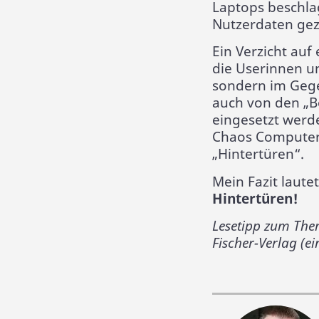
Laptops beschla
Nutzerdaten ge
Ein Verzicht au
die Userinnen u
sondern im Geg
auch von den „B
eingesetzt werd
Chaos Computer 
„Hintertüren“.
Mein Fazit laute
Hintertüren!
Lesetipp zum The
Fischer-Verlag (e