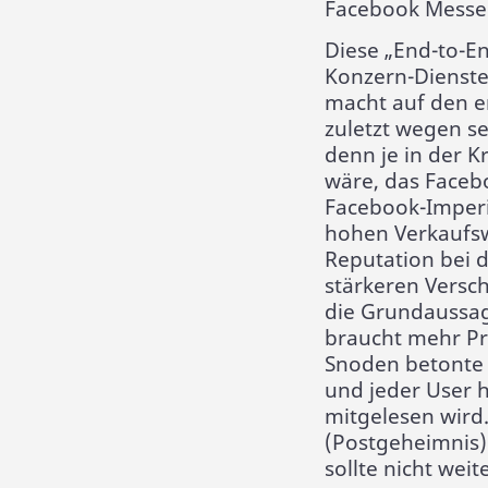
Facebook Messen
Diese „End-to-En
Konzern-Dienste
macht auf den e
zuletzt wegen 
denn je in der K
wäre, das Faceb
Facebook-Imperi
hohen Verkaufsw
Reputation bei d
stärkeren Versc
die Grundaussag
braucht mehr Pr
Snoden betonte 
und jeder User h
mitgelesen wird.
(Postgeheimnis)
sollte nicht wei