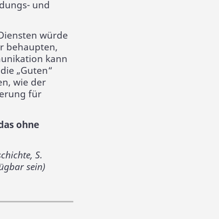
ndungs- und
-Diensten würde
er behaupten,
unikation kann
die „Guten“
n, wie der
erung für
das ohne
hichte, S.
ügbar sein)