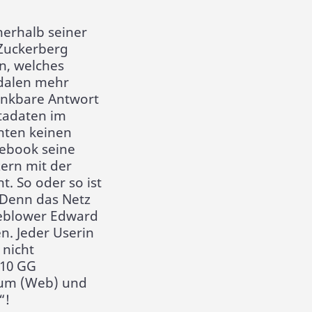
nerhalb seiner
Zuckerberg
n, welches
dalen mehr
denkbare Antwort
tadaten im
hten keinen
cebook seine
ern mit der
. So oder so ist
 Denn das Netz
leblower Edward
n. Jeder Userin
 nicht
 10 GG
Raum (Web) und
“!