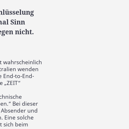
hlüsselung
al Sinn
gen nicht.
t wahrscheinlich
stralien wenden
e End-to-End-
e „ZEIT“
chnische
n.“ Bei dieser
n Absender und
. Eine solche
t sich beim