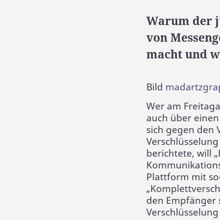
Warum der jü
von Messeng
macht und wa
Bild
madartzgra
Wer am Freitaga
auch über einen
sich gegen den 
Verschlüsselung
berichtete, wil
Kommunikations
Plattform mit s
„Komplettversch
den Empfänger s
Verschlüsselung 