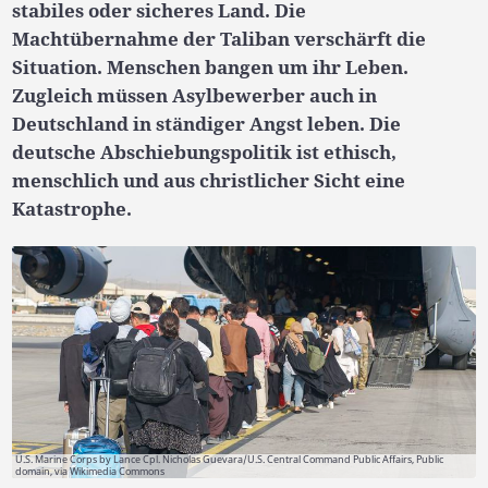
stabiles oder sicheres Land. Die
Machtübernahme der Taliban verschärft die
Situation. Menschen bangen um ihr Leben.
Zugleich müssen Asylbewerber auch in
Deutschland in ständiger Angst leben. Die
deutsche Abschiebungspolitik ist ethisch,
menschlich und aus christlicher Sicht eine
Katastrophe.
U.S. Marine Corps by Lance Cpl. Nicholas Guevara/U.S. Central Command Public Affairs, Public
domain, via Wikimedia Commons